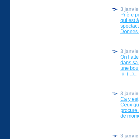
3 janvie
Prière p
qui est 
spectacul
Donnes-no
3 janvie
On l’att
dans sa 
une bout
lui (...)...
3 janvie
Ca y est
Ceux qui
procure…
de moment
3 janvie