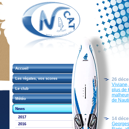
Accueil
Les régates, vos scores
26 déce
Viviane,
Le club
plus de 
malheure
Météo
de Nautic
News
2017
14 déce
Georges 
2016
Paris, a