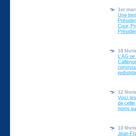
1er mar
Une tren
Présiden
Cour, Pr
Présiden
18 févri
L’AG se 
Cattenom
convivia
redistribu
12 févri
Voici le
de cette
noms qui
10 févri
Jean-Fra