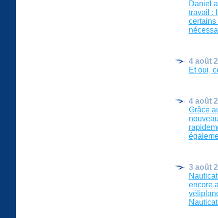
Daniel a
travail 
certains
nécessair
4 août 
Et oui, c
4 août 
Grâce au
nouveaux
rapideme
égalemen
3 août 
Nauticat
encore a
véliplan
Nauticat (