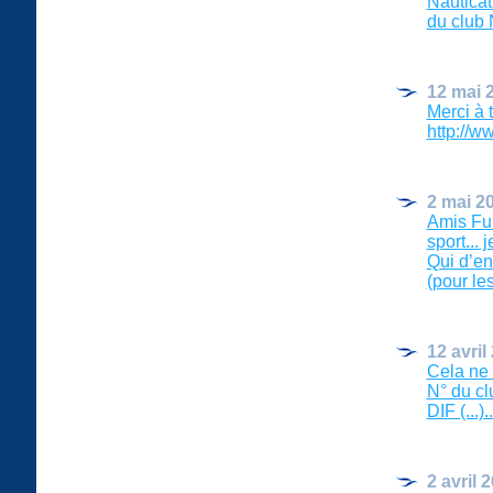
Nauticat
du club N
12 mai 
Merci à t
http://ww
2 mai 2
Amis Fun
sport... 
Qui d’en
(pour les 
12 avril
Cela ne 
N° du c
DIF (...)..
2 avril 