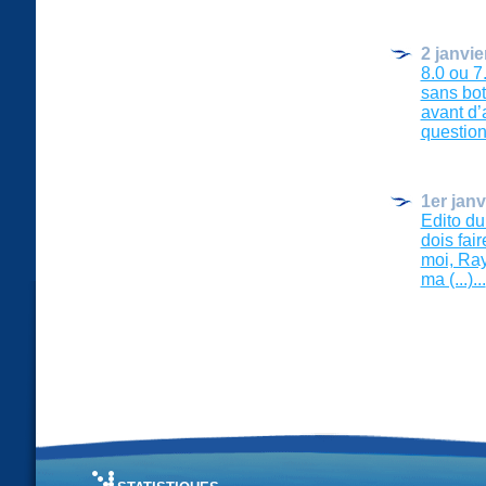
2 janvie
8.0 ou 7
sans bot
avant d’
questions 
1er janv
Edito d
dois fai
moi, Ray
ma (...)...