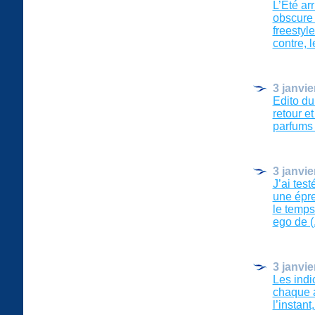
L’Eté ar
obscure 
freestyl
contre, l
3 janvie
Edito du
retour et
parfums 
3 janvie
J’ai tes
une épre
le temps 
ego de (..
3 janvie
Les indi
chaque a
l’instant