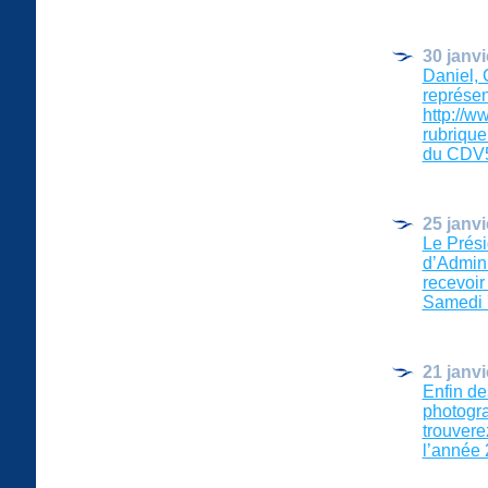
30 janvi
Daniel, 
représen
http://w
rubriqu
du CDV57 
25 janvi
Le Prési
d’Admini
recevoir
Samedi 7 
21 janvi
Enfin de
photogra
trouvere
l’année 2