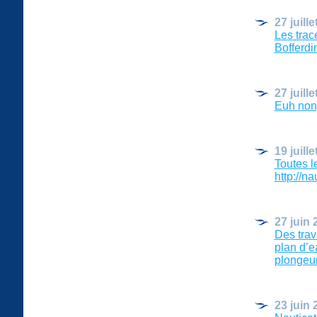
27 juill
Les trac
Bofferdi
27 juill
Euh non, u
19 juill
Toutes l
http://n
27 juin 
Des trav
plan d’e
plongeur
23 juin 