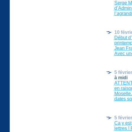
Serge Ma
d’Adminis
l’agrandir)
10 févri
Début d’
printemp
Jean Fra
Avec une
5 févrie
à midi
ATTENTIO
en raiso
Moselle.
dates soie
5 févrie
Ca y est
lettres !