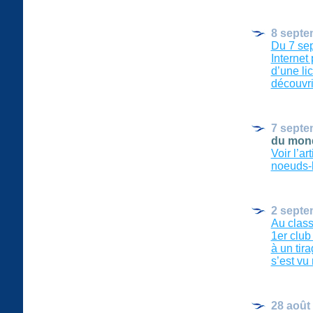
8 septe
Du 7 sep
Internet
d’une li
découvrir
7 septe
du mon
Voir l’a
noeuds-l
2 septe
Au class
1er club
à un tir
s’est vu 
28 août