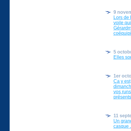
9 nove
Lors de 
voile qu
Gérardme
coéquipie
5 octob
Elles son
1er oct
Ca y est
dimanche
vos runs
présents 
11 sept
Un grand
casque ..