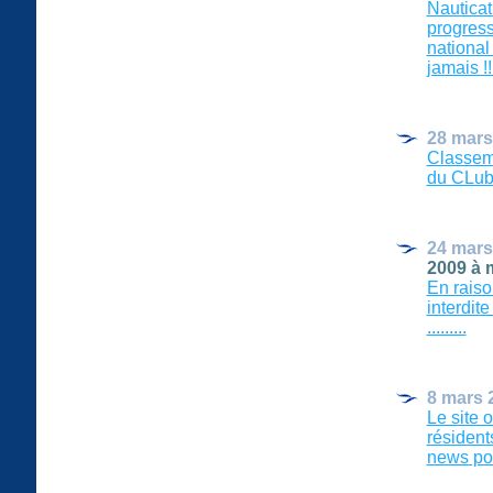
Nauticat
progress
national
jamais !!!
28 mars
Classeme
du CLub 
24 mars
2009 à 
En raiso
interdit
.........
8 mars 
Le site 
résident
news pour