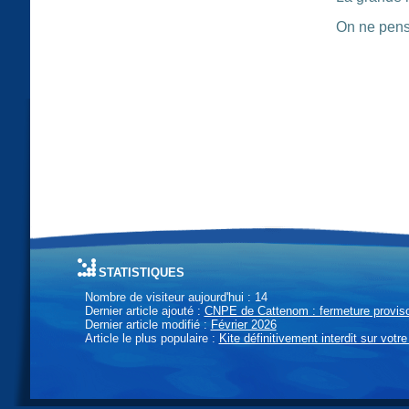
On ne pen
statistiques
Nombre de visiteur aujourd'hui : 14
Dernier article ajouté :
CNPE de Cattenom : fermeture provisoi
Dernier article modifié :
Février 2026
Article le plus populaire :
Kite définitivement interdit sur votre