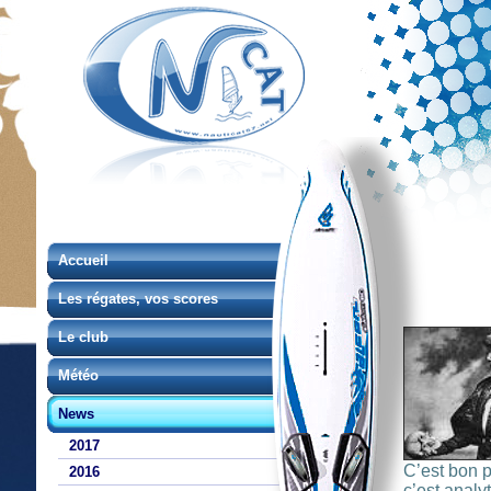
Accueil
Les régates, vos scores
Le club
Météo
News
2017
C’est bon p
2016
c’est analy