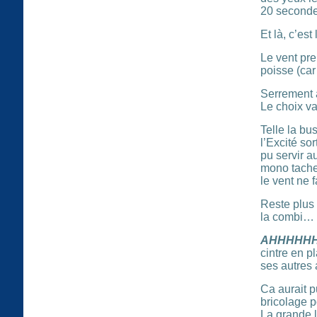
20 seconde
Et là, c’est
Le vent pren
poisse (car
Serrement a
Le choix va 
Telle la bu
l’Excité sor
pu servir 
mono tache m
le vent ne 
Reste plus 
la combi…
AHHHHHH
cintre en p
ses autres
Ca aurait p
bricolage p
La grande l