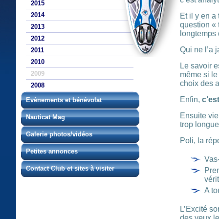
2015
2014
Et il y en 
question « 
2013
longtemps q
2012
Qui ne l’a 
2011
2010
Le savoir e
2009
même si le 
choix des a
2008
Enfin,
c’es
Evènements et bénévolat
Ensuite vie
Nauticat Mag
trop longu
Galerie photos/vidéos
Poli, la rép
Petites annonces
Vas-
Contact Club et sites à visiter
Pren
véri
A to
L’Excité so
des yeux le