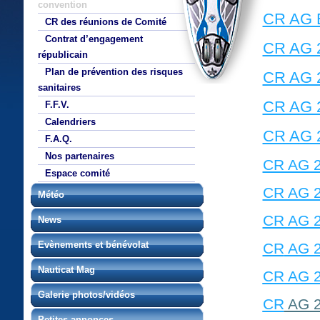
convention
CR AG 
CR des réunions de Comité
Contrat d’engagement
CR AG 
républicain
Plan de prévention des risques
CR AG 
sanitaires
CR AG 
F.F.V.
Calendriers
CR AG 
F.A.Q.
Nos partenaires
CR AG 2
Espace comité
CR AG 
Météo
CR AG 
News
Evènements et bénévolat
CR
AG 
Nauticat Mag
CR AG 
Galerie photos/vidéos
CR
AG 
Petites annonces