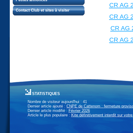
CR
AG 
Contact Club et sites à visiter
CR
AG 
CR
AG 
CR
AG 
statistiques
Nombre de visiteur aujourd'hui : 41
Dernier article ajouté :
CNPE de Cattenom : fermeture provisoi
Dernier article modifié :
Février 2026
Article le plus populaire :
Kite définitivement interdit sur votre