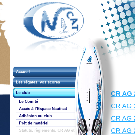
Accueil
Les régates, vos scores
CR AG 
Le club
Le Comité
CR AG 
Accès à l’Espace Nauticat
Adhésion au club
CR AG 
Prêt de matériel
CR AG 
Statuts, règlements, CR AG et