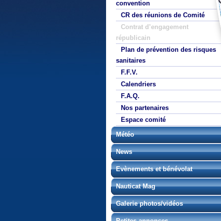
convention
CR des réunions de Comité
Contrat d’engagement
républicain
Plan de prévention des risques
sanitaires
F.F.V.
Calendriers
F.A.Q.
Nos partenaires
Espace comité
Météo
News
Evènements et bénévolat
Nauticat Mag
Galerie photos/vidéos
Petites annonces