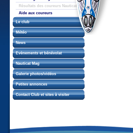
Résultats des coureurs Nauticat
Aide aux coureurs
Le club
Météo
News
Evènements et bénévolat
Nauticat Mag
Galerie photos/vidéos
Petites annonces
Contact Club et sites à visiter