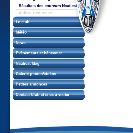
Résultats des coureurs Nauticat
Aide aux coureurs
Le club
Météo
News
Evènements et bénévolat
Nauticat Mag
Galerie photos/vidéos
Petites annonces
Contact Club et sites à visiter