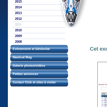
2015
2014
2013
2012
2011
2010
2009
2008
Cet exc
Evènements et bénévolat
Nauticat Mag
Galerie photos/vidéos
Petites annonces
Contact Club et sites à visiter