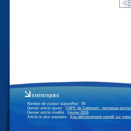
statistiques
Nombre de visiteur aujourd'hui : 86
Dernier article ajouté :
CNPE de Cattenom : fermeture provisoi
Dernier article modifié :
Février 2026
Article le plus populaire :
Kite définitivement interdit sur votre