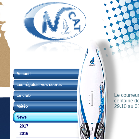
Accueil
Les régates, vos scores
Le courreur
Le club
centaine de
29.10 au 01
Météo
News
2017
2016