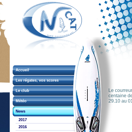
Accueil
Les régates, vos scores
Le courreur
Le club
centaine de
29.10 au 01
Météo
News
2017
2016