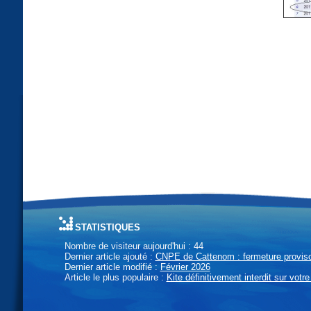
statistiques
Nombre de visiteur aujourd'hui : 44
Dernier article ajouté :
CNPE de Cattenom : fermeture provisoi
Dernier article modifié :
Février 2026
Article le plus populaire :
Kite définitivement interdit sur votre