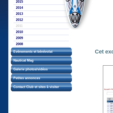
2015
2014
2013
2012
2011
2010
2009
2008
Cet exc
Evènements et bénévolat
Nauticat Mag
Galerie photos/vidéos
Petites annonces
Contact Club et sites à visiter