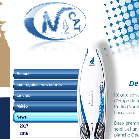
Accueil
De
Les régates, vos scores
Régate se vo
Le club
d’étape du t
Météo
Collin (Naut
l’occasion.
News
Deux premie
2017
soleil, et u
2016
planche Open