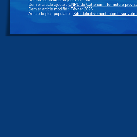
Dernier article ajouté :
CNPE de Cattenom : fermeture provisoi
Dernier article modifié :
Février 2026
Article le plus populaire :
Kite définitivement interdit sur votre