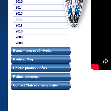
2015
2014
2013
2012
2011
2010
2009
2008
Evènements et bénévolat
Nauticat Mag
Galerie photos/vidéos
Petites annonces
Contact Club et sites à visiter