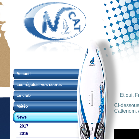
Accueil
Les régates, vos scores
Et oui, F
Le club
Ci-dessous 
Météo
Cattenom, 
News
2017
2016