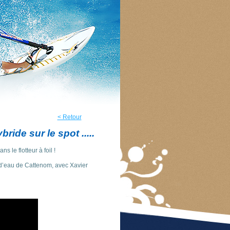
< Retour
ride sur le spot .....
s le flotteur à foil !
 d’eau de Cattenom, avec Xavier