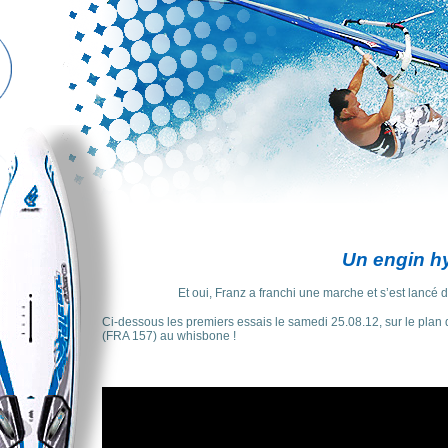
Un engin hyb
Et oui, Franz a franchi une marche et s’est lancé dan
Ci-dessous les premiers essais le samedi 25.08.12, sur le plan
(FRA 157) au whisbone !