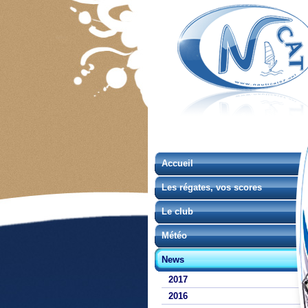
Accueil
Les régates, vos scores
Le club
Météo
News
2017
2016