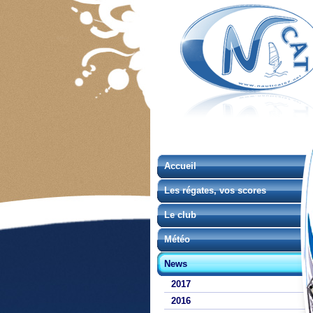
Accueil
Les régates, vos scores
Le club
Météo
News
2017
2016