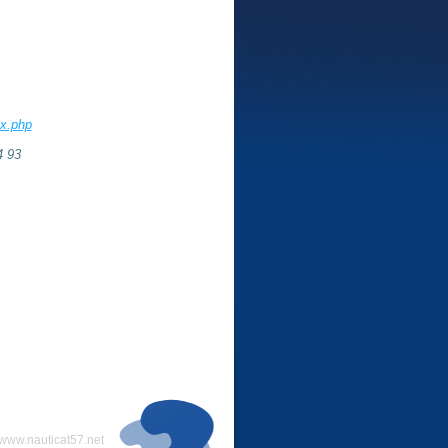
ex.php
4 93
www.nauticat57.net