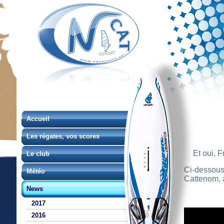
Accueil
Les régates, vos scores
Et oui, F
Le club
Ci-dessous 
Météo
Cattenom, 
News
2017
2016