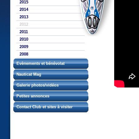
2015
2014
2013
2012
2011
2010
2009
2008
Evènements et bénévolat
Nauticat Mag
Galerie photos/vidéos
Petites annonces
Contact Club et sites à visiter