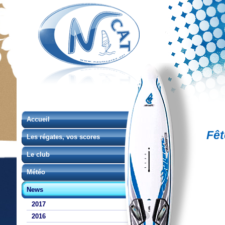
Accueil
Fêt
Les régates, vos scores
Le club
Météo
News
2017
2016