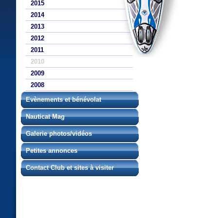
2015
2014
2013
2012
2011
2010
2009
2008
Evènements et bénévolat
Nauticat Mag
Galerie photos/vidéos
Petites annonces
Contact Club et sites à visiter