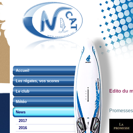
Accueil
Les régates, vos scores
Edito du m
Le club
Météo
Promesses
News
2017
2016