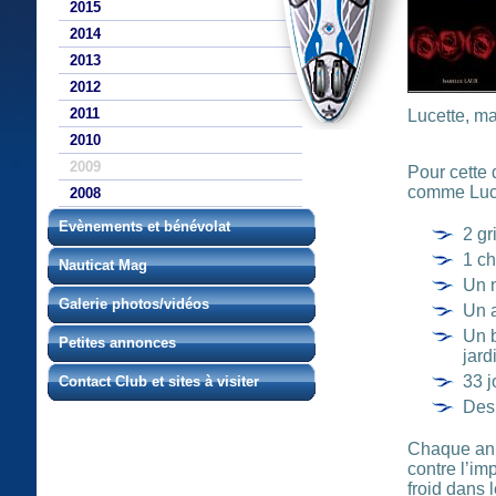
2015
2014
2013
2012
2011
Lucette, m
2010
2009
Pour cette 
comme Luce
2008
Evènements et bénévolat
2 gr
1 ch
Nauticat Mag
Un n
Galerie photos/vidéos
Un a
Un b
Petites annonces
jard
33 j
Contact Club et sites à visiter
Des
Chaque anné
contre l’imp
froid dans l