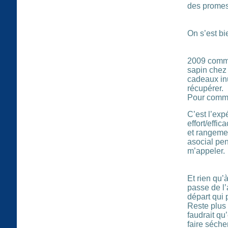
des promess
On s’est bi
2009 comm
sapin chez 
cadeaux inu
récupérer.
Pour comme
C’est l’exp
effort/effi
et rangement
asocial pen
m’appeler.
Et rien qu’
passe de l’
départ qui 
Reste plus 
faudrait qu’
faire séch