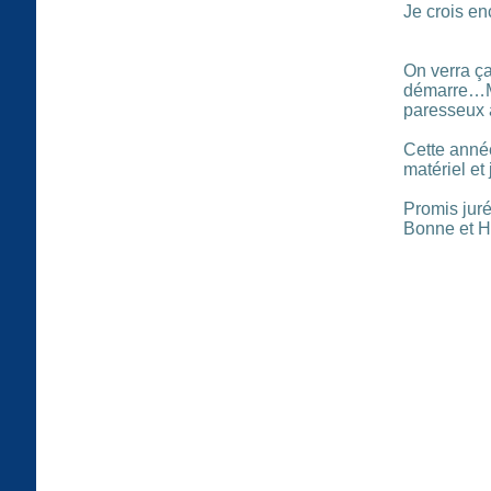
Je crois en
On verra ça
démarre…MO
paresseux 
Cette année
matériel et
Promis juré
Bonne et H