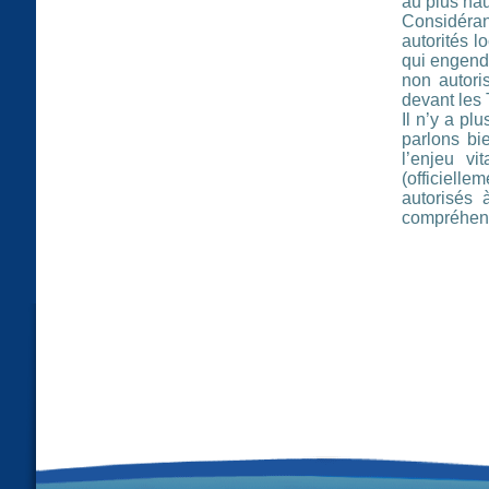
au plus hau
Considérant
autorités l
qui engendr
non autori
devant les 
Il n’y a pl
parlons bi
l’enjeu vi
(officielle
autorisés 
compréhen