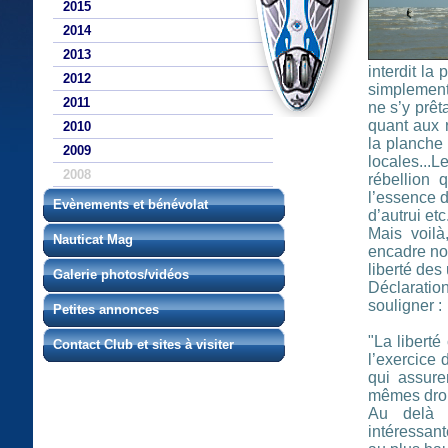
2015
2014
2013
interdit la
2012
simplement 
2011
ne s’y prêt
quant aux 
2010
la planche 
2009
locales...
2008
rébellion 
l’essence d
Evènements et bénévolat
d’autrui etc
Mais voilà
Nauticat Mag
encadre nos
liberté des
Galerie photos/vidéos
Déclaratio
souligner :
Petites annonces
"La liberté
Contact Club et sites à visiter
l’exercice
qui assure
mêmes droit
Au delà d
intéressant