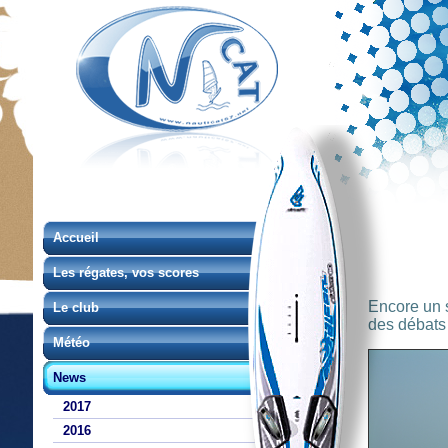
Accueil
Les régates, vos scores
Encore un 
Le club
des débats h
Météo
News
2017
2016