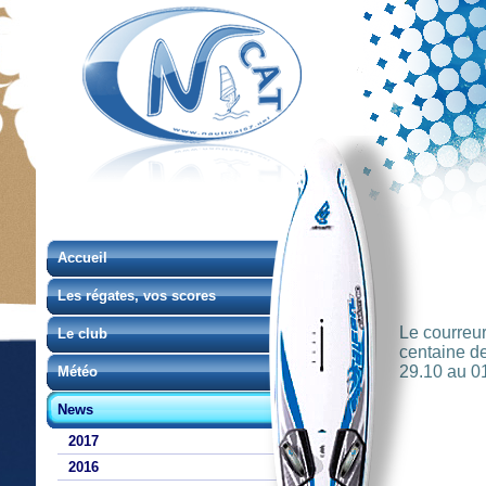
Accueil
Les régates, vos scores
Le courreur
Le club
centaine de
29.10 au 01
Météo
News
2017
2016