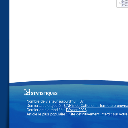
statistiques
Nombre de visiteur aujourd'hui : 87
Dernier article ajouté :
CNPE de Cattenom : fermeture provisoi
Dernier article modifié :
Février 2026
Article le plus populaire :
Kite définitivement interdit sur votre