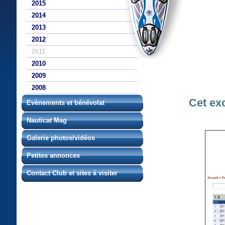
2015
2014
2013
2012
2011
2010
2009
2008
Cet exc
Evènements et bénévolat
Nauticat Mag
Galerie photos/vidéos
Petites annonces
Contact Club et sites à visiter