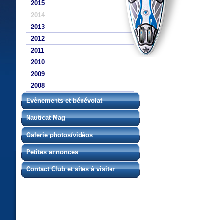
2015
2014
2013
2012
2011
2010
2009
2008
Evènements et bénévolat
Nauticat Mag
Galerie photos/vidéos
Petites annonces
Contact Club et sites à visiter