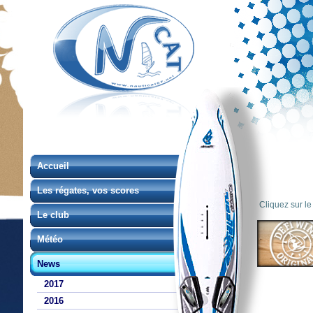
Accueil
Les régates, vos scores
Cliquez sur le
Le club
Météo
News
2017
2016