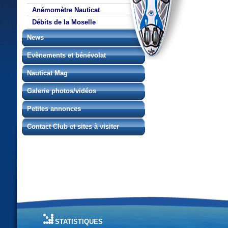
Anémomètre Nauticat
Débits de la Moselle
News
Evènements et bénévolat
Nauticat Mag
Galerie photos/vidéos
Petites annonces
Contact Club et sites à visiter
statistiques