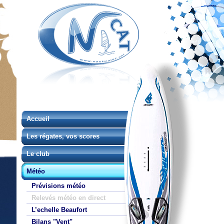
Accueil
Les régates, vos scores
Le club
Météo
Prévisions météo
Relevés météo en direct
L’echelle Beaufort
Bilans "Vent"