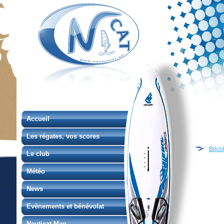
Accueil
Les régates, vos scores
Brico
Le club
Météo
News
Evènements et bénévolat
Nauticat Mag