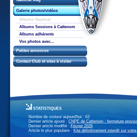
Galerie photos/vidéos
Albums Nauticat
Albums Sessions à Cattenom
Albums adhérents
Vos photos avec...
Petites annonces
Contact Club et sites à visiter
statistiques
Nombre de visiteur aujourd'hui : 63
Dernier article ajouté :
CNPE de Cattenom : fermeture provisoi
Dernier article modifié :
Février 2026
Article le plus populaire :
Kite définitivement interdit sur votre