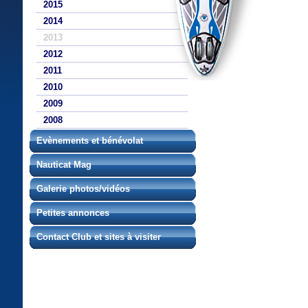
2015
2014
2013
2012
2011
2010
2009
2008
Evènements et bénévolat
Nauticat Mag
Galerie photos/vidéos
Petites annonces
Contact Club et sites à visiter