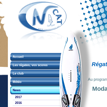
Accueil
Régate
Les régates, vos scores
Le club
Au progra
Météo
Modal
News
2017
2016